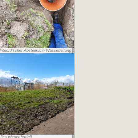
nterirdischer Abstellhahn Wasserleitung Steg West
lles wieder fertig!!