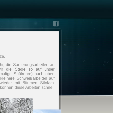
ze.
r, die Sanierungsarbeiten an
ir die Stege so auf unser
emalige Spülrohre) nach oben
 kleinere Schweißarbeiten auf
eder mit Bitumen Silolack
 können diese Arbeiten schnell