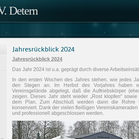
. Detern
Jahresrückblick 2024
Jahresrückblick 2024
Das Jahr 2024 ist u.a. geprägt durch diverse Arbeitseinsät
In den ersten Wochen des Jahres stehen, wie jedes Jah
den Stegen an. Im Herbst des Vorjahres haben w
Vereinsgelände abgelegt, daß die Auftriebskörper (eh
zeigen. Dieses Jahr steht wieder „Rost klopfen“ sowie
dem Plan. Zum Abschluß werden dann die Rohre wi
konserviert. Dank der vielen fleißigen Vereinskameraden
und professionell abgeschlossen werden.