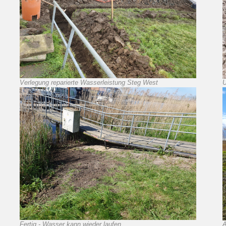
Verlegung reparierte Wasserleistung Steg West
U
Fertig - Wasser kann wieder laufen
A