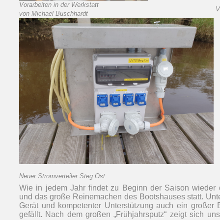
Vorarbeiten in der Werkstatt
V
von Michael Buschhardt
Neuer Stromverteiler Steg Ost
Wie in jedem Jahr findet zu Beginn der Saison wieder
und das große Reinemachen des Bootshauses statt. Unt
Gerät und kompetenter Unterstützung auch ein großer
gefällt. Nach dem großen „Frühjahrsputz“ zeigt sich un