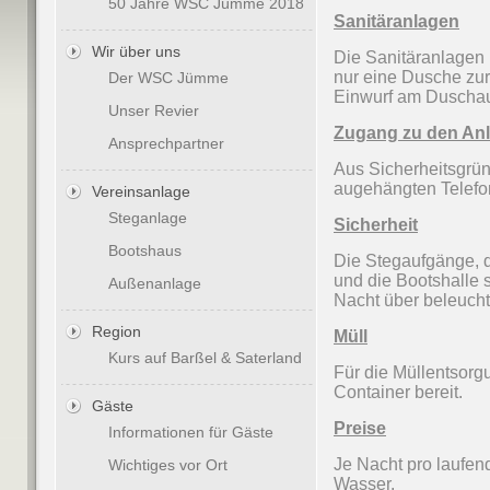
50 Jahre WSC Jümme 2018
Sanitäranlagen
Wir über uns
Die Sanitäranlagen b
nur eine Dusche zur
Der WSC Jümme
Einwurf am Duschaut
Unser Revier
Zugang zu den An
Ansprechpartner
Aus Sicherheitsgrün
augehängten Telefo
Vereinsanlage
Steganlage
Sicherheit
Bootshaus
Die Stegaufgänge, 
und die Bootshalle 
Außenanlage
Nacht über beleucht
Region
Müll
Kurs auf Barßel & Saterland
Für die Müllentsorg
Container bereit.
Gäste
Preise
Informationen für Gäste
Je Nacht pro laufen
Wichtiges vor Ort
Wasser.