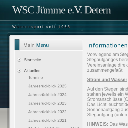
WSC Jümme e.V. Detern
Wassersport seit 1968
Informationen
Main
Menu
Vorwiegend am Steg 
Stegaufganges berei
Startseite
Vereinsanlage direk
zusammengefaßt:
Aktuelles
Termine
Strom und Wasser
Jahresrückblick 2025
A
uf den Stegen
sind
stehen
jeweils ein 
Jahresrückblick 2024
Stromanschlüsse 
Jahresrückblick 2023
Das Licht leuchtet
Sonnenaufgang aus.
Jahresrückblick 2022
Stegaufgang (unten
Jahresrückblick 2021
HINWEIS:
Das Wass