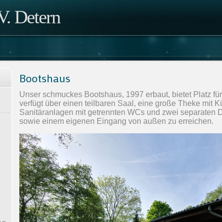
. Detern
Bootshaus
Unser schmuckes Bootshaus, 1997 erbaut, bietet Platz fü
verfügt über einen teilbaren Saal, eine große Theke mit 
Sanitäranlagen mit getrennten WCs und zwei separaten 
sowie einem eigenen Eingang von außen zu erreichen.