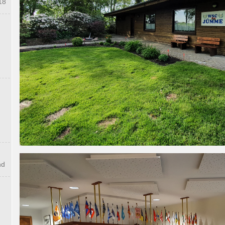
18
nd