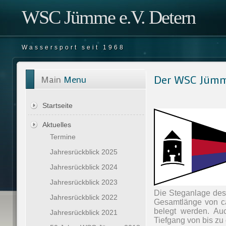
WSC Jümme e.V. Detern
Wassersport seit 1968
Der WSC Jüm
Main
Menu
Startseite
Aktuelles
Termine
Jahresrückblick 2025
Jahresrückblick 2024
Jahresrückblick 2023
Die Steganlage de
Jahresrückblick 2022
Gesamtlänge von ca
belegt werden. Auc
Jahresrückblick 2021
Tiefgang von bis zu