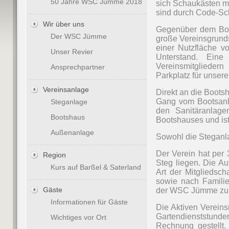
50 Jahre WSC Jümme 2018
sich Schaukästen mi
sind durch Code-Sc
Wir über uns
Gegenüber
dem Boo
Der WSC Jümme
große Vereinsgrunds
einer Nutzfläche v
Unser Revier
Unterstand. Eine
Vereinsmitglieder
Ansprechpartner
Parkplatz für unsere
Vereinsanlage
Direkt an die Boots
Gang vom Bootsanle
Steganlage
den Sanitäranlage
Bootshaus
Bootshauses und ist
Außenanlage
Sowohl die Steganl
Der Verein hat per
Region
Steg liegen. Die A
Kurs auf Barßel & Saterland
Art der Mitgliedsch
sowie nach Familie
Gäste
der WSC Jümme zur 
Informationen für Gäste
Die Aktiven Vereins
Gartendienststund
Wichtiges vor Ort
Rechnung gestellt.