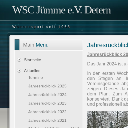
WSC Jümme e.V. Detern
Wassersport seit 1968
Jahresrückblic
Main
Menu
Jahresrückblick 2
Startseite
Das Jahr 2024 ist u.
Aktuelles
In den ersten Woch
Termine
den Stegen an. I
Vereinsgelände abg
Jahresrückblick 2025
zeigen. Dieses Jah
dem Plan. Zum Ab
Jahresrückblick 2024
konserviert. Dank d
Jahresrückblick 2023
und professionell 
Jahresrückblick 2022
Jahresrückblick 2021