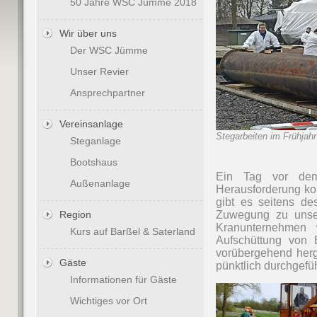
50 Jahre WSC Jümme 2018
Wir über uns
Der WSC Jümme
Unser Revier
Ansprechpartner
Vereinsanlage
Stegarbeiten im Frühjahr
Steganlage
Bootshaus
Ein Tag vor dem
Außenanlage
Herausforderung ko
gibt es seitens de
Region
Zuwegung zu unse
Kranunternehmen 
Kurs auf Barßel & Saterland
Aufschüttung von 
vorübergehend herg
Gäste
pünktlich durchgefü
Informationen für Gäste
Wichtiges vor Ort