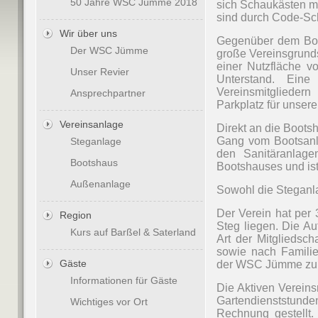
50 Jahre WSC Jümme 2018
sich Schaukästen mi
sind durch Code-Sc
Wir über uns
Gegenüber
dem Boo
Der WSC Jümme
große Vereinsgrunds
einer Nutzfläche v
Unser Revier
Unterstand. Eine
Vereinsmitglieder
Ansprechpartner
Parkplatz für unsere
Vereinsanlage
Direkt an die Boots
Gang vom Bootsanle
Steganlage
den Sanitäranlage
Bootshaus
Bootshauses und ist
Außenanlage
Sowohl die Steganl
Der Verein hat per
Region
Steg liegen. Die A
Kurs auf Barßel & Saterland
Art der Mitgliedsch
sowie nach Familie
Gäste
der WSC Jümme zur 
Informationen für Gäste
Die Aktiven Vereins
Gartendienststund
Wichtiges vor Ort
Rechnung gestellt.