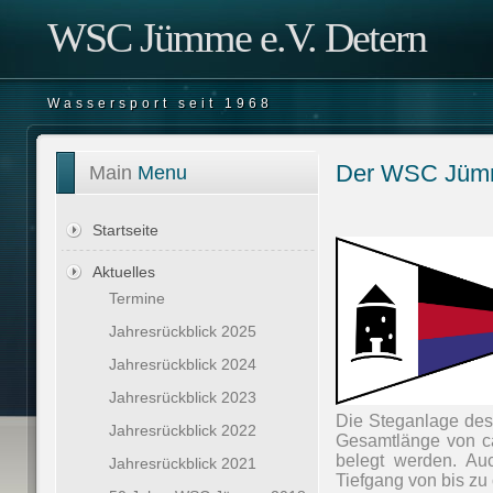
WSC Jümme e.V. Detern
Wassersport seit 1968
Der WSC Jü
Main
Menu
Startseite
Aktuelles
Termine
Jahresrückblick 2025
Jahresrückblick 2024
Jahresrückblick 2023
Die Steganlage de
Jahresrückblick 2022
Gesamtlänge von ca
belegt werden. Auc
Jahresrückblick 2021
Tiefgang von bis zu