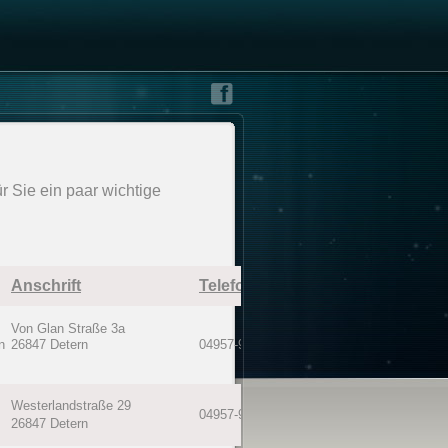
ür Sie ein paar wichtige
Anschrift
Telefon
Entfernu
Von Glan Straße 3a
n
26847 Detern
04957-911800
1,1 km
Westerlandstraße 29
04957-990316
2,4 km
26847 Detern