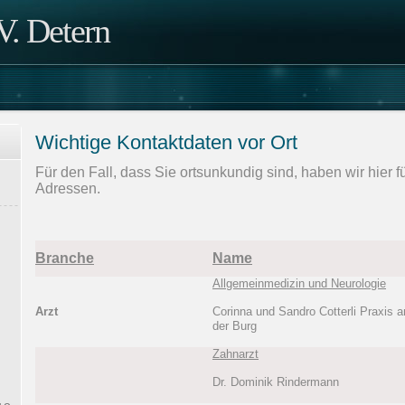
. Detern
Wichtige Kontaktdaten vor Ort
Für den Fall, dass Sie ortsunkundig sind, haben wir hier f
Adressen.
Branche
Name
Allgemeinmedizin und Neurologie
Arzt
Corinna und Sandro Cotterli Praxis a
der Burg
Zahnarzt
Dr. Dominik Rindermann