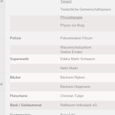
18
Tierarzt
Tierärztliche Gemeinschaftspraxis
Physiotherapie
Physio zur Burg
Polizei
Polizeitstation Filsum
Wasserschutzpolizei
Station Emden
Supermarkt
Edeka Markt Schwarze
Netto Markt
Bäcker
Bäckerei Ripken
nd
Bäckerei Hoppmann
Fleischerei
Christian Tuitjer
Bank / Geldautomat
Raiffeisen-Volksbank eG
Gastronomie
Burg-Cafe