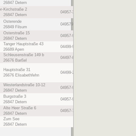
26847 Detern
r-
Kirchstraße 2
04957-339
2,8 km
26847 Detern
Osterende
049579288816
3,0 km
26849 Filsum
Osterstraße 15
04957-9284750
3,9 km
26847 Detern
Tanger Hauptstraße 43
04499-919271
11,0 km
26689 Apen
Schleusenstraße 149 b
04497-858280
19,0 km
26676 Barßel
Hauptstraße 31
04499-2025
11,0 km
26676 Elisabethfehn
Westerlandstraße 10-12
04957-9281025
1,9 km
26847 Detern
Burgstraße 3
04957-91800
1,0 km
26847 Detern
Alte Heer Straße 6
04957-711
1,3 km
26847 Detern
Zum See
2,1 km
26847 Detern