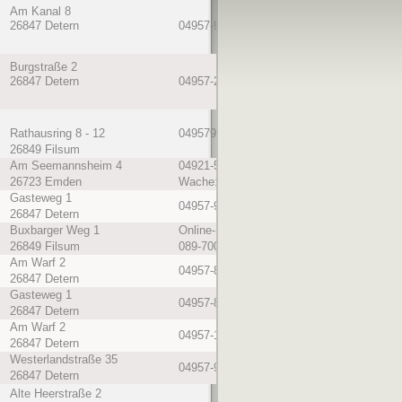
Am Kanal 8
26847 Detern
04957-990660
0,650 km
Burgstraße 2
26847 Detern
04957-2579999
0,9 km
Rathausring 8 - 12
04957928120
2,5 km
26849 Filsum
Am Seemannsheim 4
04921-582370
26723 Emden
Wache: 04921-58237-15/16
Gasteweg 1
04957-912013
2,5 km
26847 Detern
Buxbarger Weg 1
Online-Bestellungen
1,6 km
26849 Filsum
089-70066700
Am Warf 2
04957-8130
1,9 km
26847 Detern
Gasteweg 1
04957-8988973
2,5 km
26847 Detern
Am Warf 2
04957-1322
1,9 km
26847 Detern
Westerlandstraße 35
04957-91000
2,7 km
26847 Detern
Alte Heerstraße 2
1,2 km