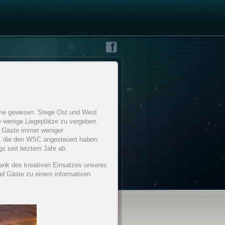
ümme gewesen. Stege Ost und West
ge wenige Liegeplätze zu vergeben.
en Gäste immer weniger
e, die den WSC angesteuert haben,
s seit letztem Jahr ab.
Dank des kreativen Einsatzes unseres
nd Gäste zu einem informativen