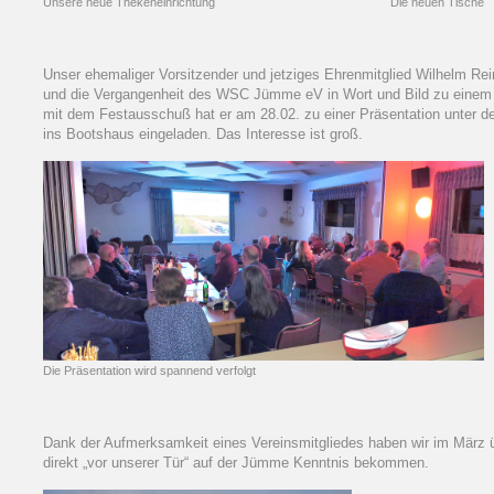
Unsere neue Thekeneinrichtung Die neuen Tische
Unser ehemaliger Vorsitzender und jetziges Ehrenmitglied Wilhelm Re
und die Vergangenheit des WSC Jümme eV in Wort und Bild zu einem 
mit dem Festausschuß hat er am 28.02. zu einer Präsentation unte
ins Bootshaus eingeladen. Das Interesse ist groß.
Die Präsentation wird spannend verfolgt
Dank der Aufmerksamkeit eines Vereinsmitgliedes haben wir im März ü
direkt „vor unserer Tür“ auf der Jümme Kenntnis bekommen.