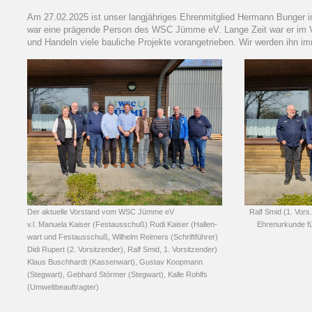
Am 27.02.2025 ist unser langjähriges Ehrenmitglied Hermann Bunger im
war eine prägende Person des WSC Jümme eV. Lange Zeit war er im V
und Handeln viele bauliche Projekte vorangetrieben. Wir werden ihn im
Der aktuelle Vorstand vom WSC Jümme eV Ralf Smid (1. Vors.) über
v.l. Manuela Kaiser (Festausschuß) Rudi Kaiser (Hallen- Ehrenurkunde für 2
wart und Festausschuß, Wilhelm Reimers (Schriftführer)
Didi Rupert (2. Vorsitzender), Ralf Smid, 1. Vorsitzender)
Klaus Buschhardt (Kassenwart), Gustav Koopmann
(Stegwart), Gebhard Störmer (Stegwart), Kalle Rohlfs
(Umweltbeauftragter)