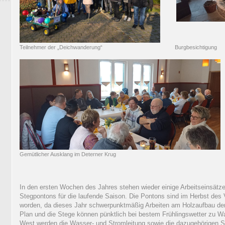
Teilnehmer der „Deichwanderung“ Burgbesichtigung
Gemütlicher Ausklang im Deterner Krug
In den ersten Wochen des Jahres stehen wieder einige Arbeitseinsätze 
Stegpontons für die laufende Saison. Die Pontons sind im Herbst des
worden, da dieses Jahr schwerpunktmäßig Arbeiten am Holzaufbau der 
Plan und die Stege können pünktlich bei bestem Frühlingswetter zu 
West werden die Wasser- und Stromleitung sowie die dazugehörigen S