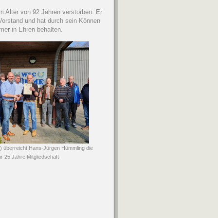
 Alter von 92 Jahren verstorben. Er
orstand und hat durch sein Können
mer in Ehren behalten.
reicht Hans-Jürgen Hümmling die
5 Jahre Mitgliedschaft