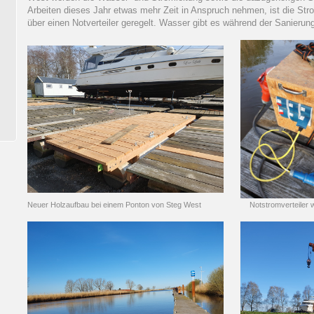
Arbeiten dieses Jahr etwas mehr Zeit in Anspruch nehmen, ist die St
über einen Notverteiler geregelt. Wasser gibt es während der Sanierun
Neuer Holzaufbau bei einem Ponton von Steg West Notstromverteiler wäh