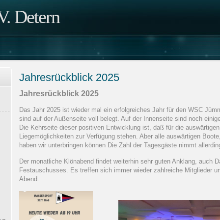
. Detern
Jahresrückblick 2025
Jahresrückblick 2025
Das Jahr 2025 ist wieder mal ein erfolgreiches Jahr für den WSC J
sind auf der Außenseite voll belegt. Auf der Innenseite sind noch eini
Die Kehrseite dieser positiven Entwicklung ist, daß für die auswärtig
Liegemöglichkeiten zur Verfügung stehen. Aber alle auswärtigen Boot
haben wir unterbringen können Die Zahl der Tagesgäste nimmt allerding
Der monatliche Klönabend findet weiterhin sehr guten Anklang, auch 
Festauschusses. Es treffen sich immer wieder zahlreiche Mitglieder u
Abend.