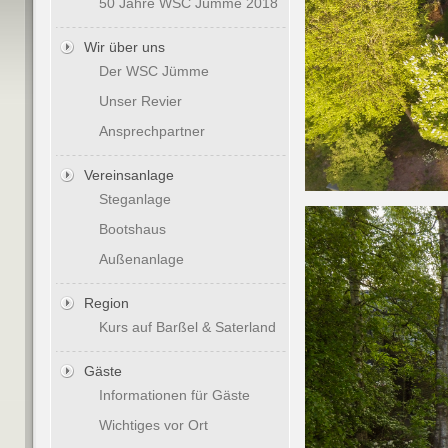
50 Jahre WSC Jümme 2018
Wir über uns
Der WSC Jümme
Unser Revier
Ansprechpartner
Vereinsanlage
Steganlage
Bootshaus
Außenanlage
Region
Kurs auf Barßel & Saterland
Gäste
Informationen für Gäste
Wichtiges vor Ort