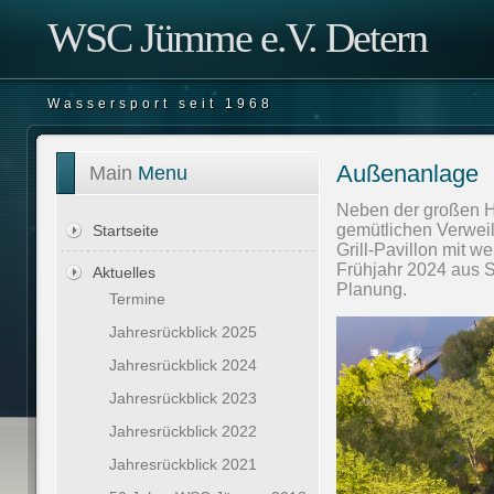
WSC Jümme e.V. Detern
Wassersport seit 1968
Außenanlage
Main
Menu
Neben der großen H
gemütlichen Verweil
Startseite
Grill-Pavillon mit w
Frühjahr 2024 aus S
Aktuelles
Planung.
Termine
Jahresrückblick 2025
Jahresrückblick 2024
Jahresrückblick 2023
Jahresrückblick 2022
Jahresrückblick 2021